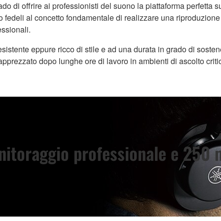
o di offrire ai professionisti del suono la piattaforma perfetta s
o fedeli al concetto fondamentale di realizzare una riproduzione
ssionali.
sistente eppure ricco di stile e ad una durata in grado di sostener
pprezzato dopo lunghe ore di lavoro in ambienti di ascolto critic
nitoraggio professionale e 250 