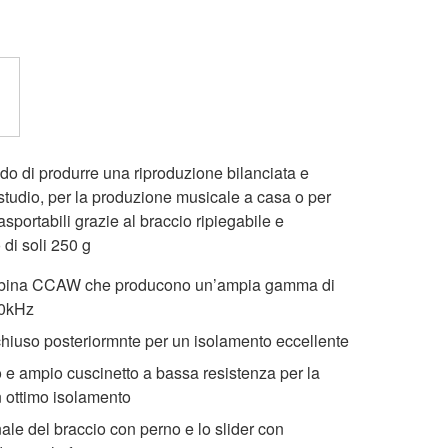
rado di produrre una riproduzione bilanciata e
 studio, per la produzione musicale a casa o per
asportabili grazie al braccio ripiegabile e
di soli 250 g
obina CCAW che producono un’ampia gamma di
20kHz
hiuso posteriormnte per un isolamento eccellente
o e ampio cuscinetto a bassa resistenza per la
n ottimo isolamento
nale del braccio con perno e lo slider con