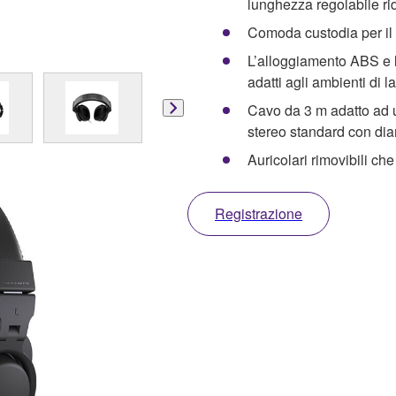
lunghezza regolabile ri
Comoda custodia per il 
L’alloggiamento ABS e l
adatti agli ambienti di lav
Cavo da 3 m adatto ad 
stereo standard con di
Auricolari rimovibili ch
Registrazione