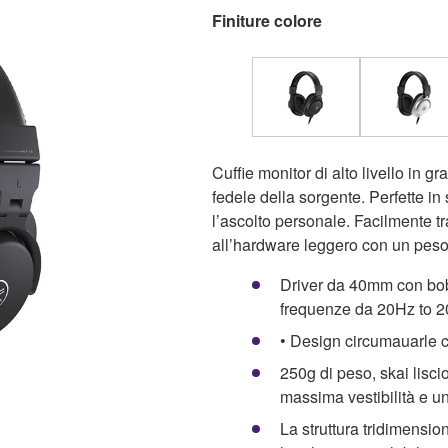
Finiture colore
Cuffie monitor di alto livello in g
fedele della sorgente. Perfette in
l’ascolto personale. Facilmente tr
all’hardware leggero con un peso 
Driver da 40mm con b
frequenze da 20Hz to 
• Design circumauarle c
250g di peso, skai lisci
massima vestibilità e u
La struttura tridimensio