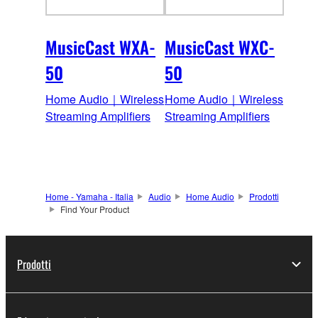
MusicCast WXA-
MusicCast WXC-
50
50
Home Audio｜Wireless
Home Audio｜Wireless
Streaming Amplifiers
Streaming Amplifiers
Home - Yamaha - Italia
Audio
Home Audio
Prodotti
Find Your Product
Prodotti