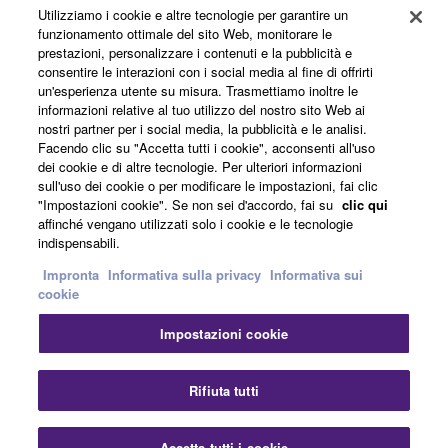
Utilizziamo i cookie e altre tecnologie per garantire un
funzionamento ottimale del sito Web, monitorare le
Informazioni su Yamaha
prestazioni, personalizzare i contenuti e la pubblicità e
consentire le interazioni con i social media al fine di offrirti
un'esperienza utente su misura. Trasmettiamo inoltre le
informazioni relative al tuo utilizzo del nostro sito Web ai
Italia - Italian
nostri partner per i social media, la pubblicità e le analisi.
Facendo clic su "Accetta tutti i cookie", acconsenti all'uso
Affari
dei cookie e di altre tecnologie. Per ulteriori informazioni
sull'uso dei cookie o per modificare le impostazioni, fai clic
"Impostazioni cookie". Se non sei d'accordo, fai su
clic qui
affinché vengano utilizzati solo i cookie e le tecnologie
indispensabili.
Impronta
Informativa sulla privacy
Informativa sui
cookie
Impostazioni cookie
Contatti
Termini di utilizzo
Informativa sulla privacy
Informativa sui cookie
Impronta
Rifiuta tutti
© Yamaha Corporation.
Accetta tutti i cookie