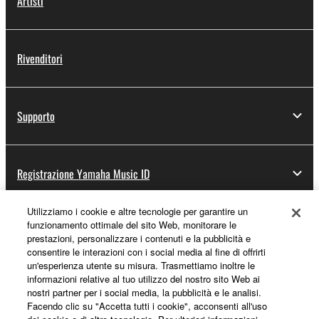
Artisti
Rivenditori
Supporto
Registrazione Yamaha Music ID
Utilizziamo i cookie e altre tecnologie per garantire un
funzionamento ottimale del sito Web, monitorare le
Informazioni su Yamaha
prestazioni, personalizzare i contenuti e la pubblicità e
consentire le interazioni con i social media al fine di offrirti
un'esperienza utente su misura. Trasmettiamo inoltre le
informazioni relative al tuo utilizzo del nostro sito Web ai
Italia - Italian
nostri partner per i social media, la pubblicità e le analisi.
Facendo clic su "Accetta tutti i cookie", acconsenti all'uso
Affari