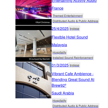
Entertaining Activity Audio
France
Themed Entertainment
Distributed Audio & Public Address
25/4/2025
Inglese
Flexible Hotel Sound
Malaysia
Hospitality
Installed Sound Reinforcement
31/3/2025
Inglese
Vibrant Cafe Ambience -
Blending Great Sound At
Brew92º
Saudi Arabia
Hospitality
Distributed Audio & Public Address