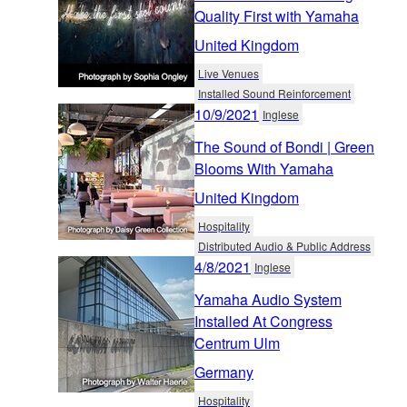
Quality First with Yamaha
United Kingdom
Live Venues
Installed Sound Reinforcement
10/9/2021
Inglese
The Sound of Bondi | Green
Blooms With Yamaha
United Kingdom
Hospitality
Distributed Audio & Public Address
4/8/2021
Inglese
Yamaha Audio System
Installed At Congress
Centrum Ulm
Germany
Hospitality