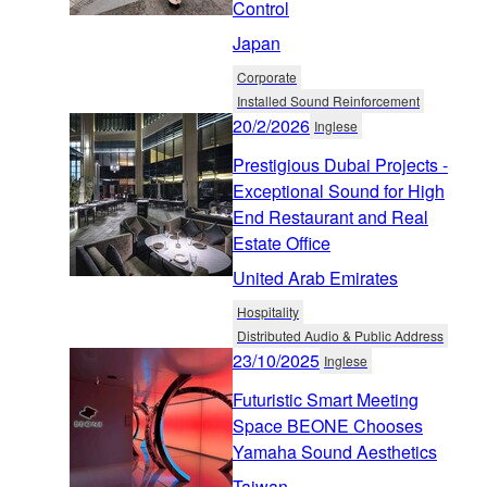
Control
Japan
Corporate
Installed Sound Reinforcement
20/2/2026
Inglese
Prestigious Dubai Projects -
Exceptional Sound for High
End Restaurant and Real
Estate Office
United Arab Emirates
Hospitality
Distributed Audio & Public Address
23/10/2025
Inglese
Futuristic Smart Meeting
Space BEONE Chooses
Yamaha Sound Aesthetics
Taiwan