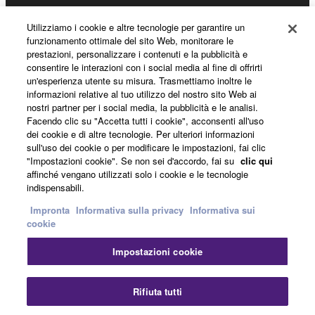
Prodotti e soluzioni
Utilizziamo i cookie e altre tecnologie per garantire un
funzionamento ottimale del sito Web, monitorare le
prestazioni, personalizzare i contenuti e la pubblicità e
consentire le interazioni con i social media al fine di offrirti
Notizie
un'esperienza utente su misura. Trasmettiamo inoltre le
informazioni relative al tuo utilizzo del nostro sito Web ai
nostri partner per i social media, la pubblicità e le analisi.
Facendo clic su "Accetta tutti i cookie", acconsenti all'uso
Informazioni su Yamaha
dei cookie e di altre tecnologie. Per ulteriori informazioni
sull'uso dei cookie o per modificare le impostazioni, fai clic
"Impostazioni cookie". Se non sei d'accordo, fai su
clic qui
affinché vengano utilizzati solo i cookie e le tecnologie
Italia - Italian
indispensabili.
Consumatore
Impronta
Informativa sulla privacy
Informativa sui
cookie
Impostazioni cookie
Contatti
Termini di utilizzo
Informativa sulla privacy
Informativa sui cookie
Chi
Rifiuta tutti