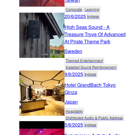
Corporate
Learning
20/6/2025
Inglese
High Seas Sound - A
Treasure Trove Of Advanced
At Pirate Theme Park
Sweden
Themed Entertainment
Installed Sound Reinforcement
9/6/2025
Inglese
Hotel GrandBach Tokyo
Ginza
Japan
Hospitality
Distributed Audio & Public Address
5/6/2025
Inglese