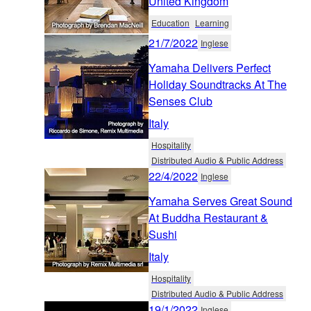
United Kingdom
Education
Learning
21/7/2022
Inglese
Yamaha Delivers Perfect
Holiday Soundtracks At The
Senses Club
Italy
Hospitality
Distributed Audio & Public Address
22/4/2022
Inglese
Yamaha Serves Great Sound
At Buddha Restaurant &
Sushi
Italy
Hospitality
Distributed Audio & Public Address
19/1/2022
Inglese