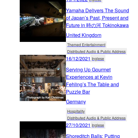
Yamaha Delivers The Sound
of Japan’s Past, Present and
Future in 時の河 Tokinokawa
United Kingdom
Themed Entertainment
Distributed Audio & Public Address
16/12/2021
Inglese
Serving Up Gourmet
Experiences at Kevin
Fehling’s The Table and
Puzzle Bar
Germany
Hospitality
Distributed Audio & Public Address
27/10/2021
Inglese
Shoreditch Balls: Putting