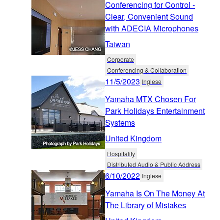
Conferencing for Control -
Clear, Convenient Sound
with ADECIA Microphones
Taiwan
Corporate
Conferencing & Collaboration
11/5/2023
Inglese
Yamaha MTX Chosen For
Park Holidays Entertainment
Systems
United Kingdom
Hospitality
Distributed Audio & Public Address
6/10/2022
Inglese
Yamaha Is On The Money At
The Library of Mistakes