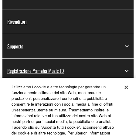
Rivenditori
Supporto
Registrazione Yamaha Music ID
Utilizziamo i cookie e altre tecnologie per garantire un
funzionamento ottimale del sito Web, monitorare le
Informazioni su Yamaha
prestazioni, personalizzare i contenuti e la pubblicità e
consentire le interazioni con i social media al fine di offrirti
un'esperienza utente su misura. Trasmettiamo inoltre le
informazioni relative al tuo utilizzo del nostro sito Web ai
Italia - Italian
nostri partner per i social media, la pubblicità e le analisi.
Facendo clic su "Accetta tutti i cookie", acconsenti all'uso
Affari
dei cookie e di altre tecnologie. Per ulteriori informazioni