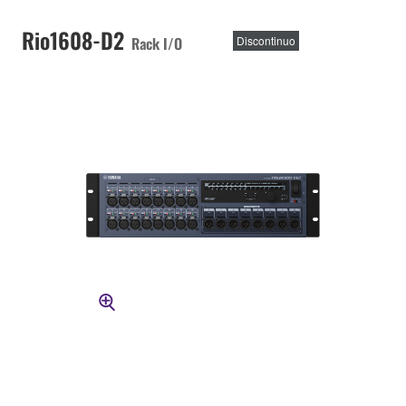
Rio1608-D2
Rack I/O
Discontinuo