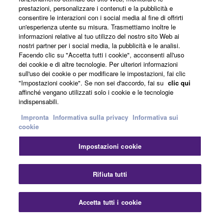
prestazioni, personalizzare i contenuti e la pubblicità e
Ogni componente contribuisce ad una
consentire le interazioni con i social media al fine di offrirti
un'esperienza utente su misura. Trasmettiamo inoltre le
precisione sonora superiore
informazioni relative al tuo utilizzo del nostro sito Web ai
nostri partner per i social media, la pubblicità e le analisi.
Facendo clic su "Accetta tutti i cookie", acconsenti all'uso
dei cookie e di altre tecnologie. Per ulteriori informazioni
La totale libertà nella creatività può essere ottenuta solo
sull'uso dei cookie o per modificare le impostazioni, fai clic
quando la base sonora è precisa, senza colorazioni e
"Impostazioni cookie". Se non sei d'accordo, fai su
clic qui
affinché vengano utilizzati solo i cookie e le tecnologie
fedele alla sorgente. Lo stesso suono puro e naturale
indispensabili.
che viene considerato una caratteristica preziosa nella
Impronta
Informativa sulla privacy
Informativa sui
serie CL è presente anche nei mixer compatti della serie
cookie
QL. Ogni dettaglio, quali la struttura meccanica, la
posizione dei connettori, l’alimentazione, la messa a
Impostazioni cookie
terra e ogni singolo componente, è stato accuratamente
studiato e integrato in un sistema che raggiunge una
Chi
Rifiuta tutti
qualità audio straordinaria. Anche il rumore, che può
interferire in molti modi con le performance di un mixer
digitale, è stato analizzato a fondo ed eliminato
Accetta tutti i cookie
Contattaci
Scaricare
efficacemente. Poiché esso può intaccare le