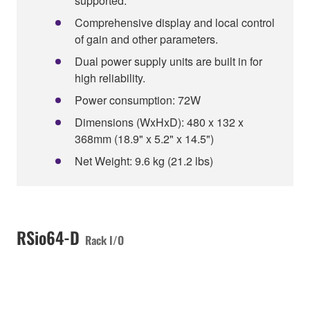
supported.
Comprehensive display and local control
of gain and other parameters.
Dual power supply units are built in for
high reliability.
Power consumption: 72W
Dimensions (WxHxD): 480 x 132 x
368mm (18.9" x 5.2" x 14.5")
Net Weight: 9.6 kg (21.2 lbs)
RSio64-D
Rack I/O