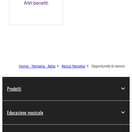
Altri benefit:
Mensa
Ampio parcheggio
aziendale interno
Auto aziendale (in
base al ruolo ricoperto
in azienda)
Possibilità di accesso
gratuito a concerti
Home - Yamaha - Italia
About Yamaha
Opportunità di lavoro
Prodotti
Educazione musicale