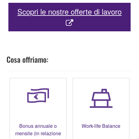
Scopri le nostre offerte di lavoro
Cosa offriamo:
Bonus annuale o
Bonus annuale o
Contratto del Terziario
Work-life Balance
mensile (in relazione
mensile (in relazione
37 ore settimanali