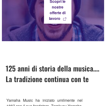
Scopri le
nostre
offerte di
lavoro
Toggle
navigati
125 anni di storia della musica….
La tradizione continua con te
Yamaha Music ha iniziato umilmente nel
1887 con il suo fondatore, Torakusu Yamaha,