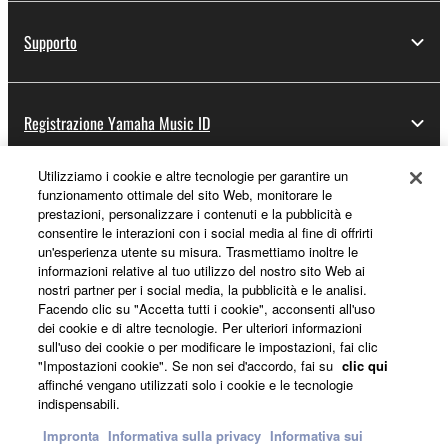
Supporto
Registrazione Yamaha Music ID
Utilizziamo i cookie e altre tecnologie per garantire un
funzionamento ottimale del sito Web, monitorare le
Informazioni su Yamaha
prestazioni, personalizzare i contenuti e la pubblicità e
consentire le interazioni con i social media al fine di offrirti
un'esperienza utente su misura. Trasmettiamo inoltre le
informazioni relative al tuo utilizzo del nostro sito Web ai
Italia - Italian
nostri partner per i social media, la pubblicità e le analisi.
Facendo clic su "Accetta tutti i cookie", acconsenti all'uso
Affari
dei cookie e di altre tecnologie. Per ulteriori informazioni
sull'uso dei cookie o per modificare le impostazioni, fai clic
"Impostazioni cookie". Se non sei d'accordo, fai su
clic qui
affinché vengano utilizzati solo i cookie e le tecnologie
indispensabili.
Impronta
Informativa sulla privacy
Informativa sui