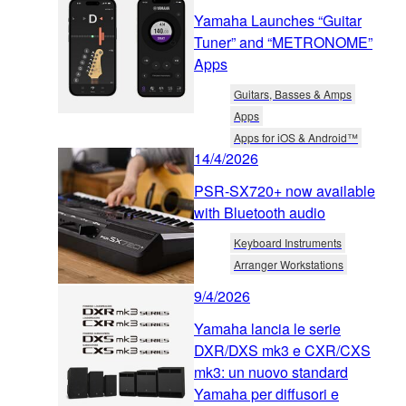
Yamaha Launches “Guitar
Tuner” and “METRONOME”
Apps
Guitars, Basses & Amps
Apps
Apps for iOS & Android™
14/4/2026
PSR-SX720+ now available
with Bluetooth audio
Keyboard Instruments
Arranger Workstations
9/4/2026
Yamaha lancia le serie
DXR/DXS mk3 e CXR/CXS
mk3: un nuovo standard
Yamaha per diffusori e