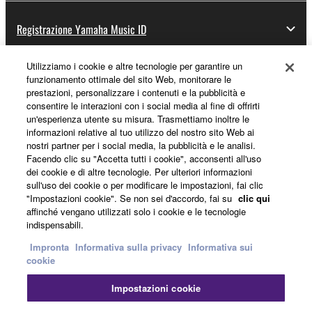
Registrazione Yamaha Music ID
Utilizziamo i cookie e altre tecnologie per garantire un
funzionamento ottimale del sito Web, monitorare le
Informazioni su Yamaha
prestazioni, personalizzare i contenuti e la pubblicità e
consentire le interazioni con i social media al fine di offrirti
un'esperienza utente su misura. Trasmettiamo inoltre le
informazioni relative al tuo utilizzo del nostro sito Web ai
Italia - Italian
nostri partner per i social media, la pubblicità e le analisi.
Facendo clic su "Accetta tutti i cookie", acconsenti all'uso
Affari
dei cookie e di altre tecnologie. Per ulteriori informazioni
sull'uso dei cookie o per modificare le impostazioni, fai clic
"Impostazioni cookie". Se non sei d'accordo, fai su
clic qui
affinché vengano utilizzati solo i cookie e le tecnologie
indispensabili.
Impronta
Informativa sulla privacy
Informativa sui
cookie
Impostazioni cookie
Contatti
Termini di utilizzo
Informativa sulla privacy