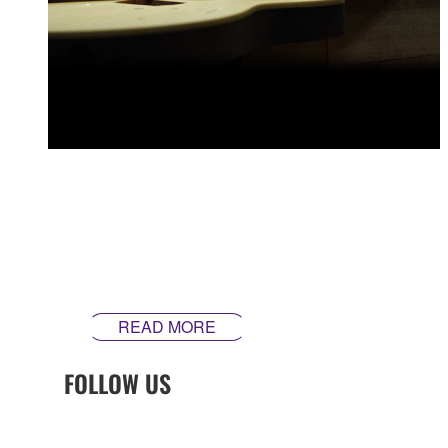
Every element of how we design and craft our guitars is
built around our mission to make instruments that
inspire. Our guitars are made differently ‒ theyʼre made
in Yamaha.
READ MORE
FOLLOW US