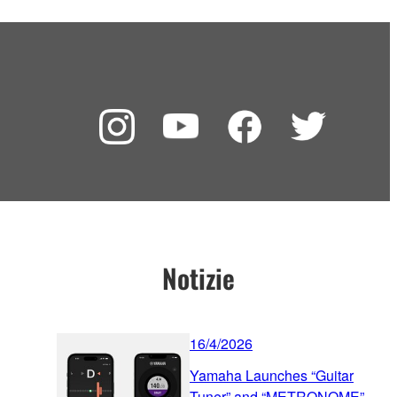
Notizie
16/4/2026
Yamaha Launches “Guitar
Tuner” and “METRONOME”