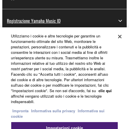
Registrazione Yamaha Music ID
Utilizziamo i cookie e altre tecnologie per garantire un
funzionamento ottimale del sito Web, monitorare le
Informazioni su Yamaha
prestazioni, personalizzare i contenuti e la pubblicità e
consentire le interazioni con i social media al fine di offrirti
un'esperienza utente su misura. Trasmettiamo inoltre le
informazioni relative al tuo utilizzo del nostro sito Web ai
Italia - Italian
nostri partner per i social media, la pubblicità e le analisi.
Facendo clic su "Accetta tutti i cookie", acconsenti all'uso
Affari
dei cookie e di altre tecnologie. Per ulteriori informazioni
sull'uso dei cookie o per modificare le impostazioni, fai clic
"Impostazioni cookie". Se non sei d'accordo, fai su
clic qui
affinché vengano utilizzati solo i cookie e le tecnologie
indispensabili.
Impronta
Informativa sulla privacy
Informativa sui
cookie
Impostazioni cookie