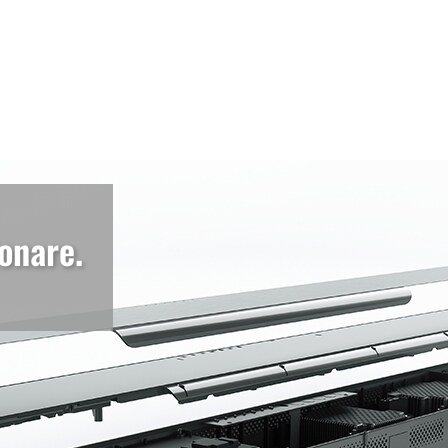
onare.