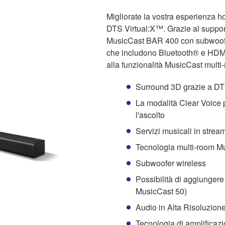
Migliorate la vostra esperienza h
DTS Virtual:X™. Grazie al suppor
MusicCast BAR 400 con subwoofer
che includono Bluetooth® e HDMI®,
alla funzionalità MusicCast multi-
Surround 3D grazie a DT
La modalità Clear Voice po
l'ascolto
Servizi musicali in stream
Tecnologia multi-room M
Subwoofer wireless
Possibilità di aggiungere
MusicCast 50)
Audio in Alta Risoluzion
Tecnologia di amplific