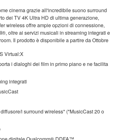
ome cinema grazie all'incredibile suono surround
to dei TV 4K Ultra HD di ultima generazione,
 wireless offre ampie opzioni di connessione,
 oltre ai servizi musicali in streaming integrati e
room. Il prodotto è disponibile a partire da Ottobre
S Virtual:X
rta i dialoghi dei film in primo piano e ne facilita
ing integrati
usicCast
 diffusore/i surround wireless* (*MusicCast 20 o
e
azione digitale Qualcomm® DDFA™