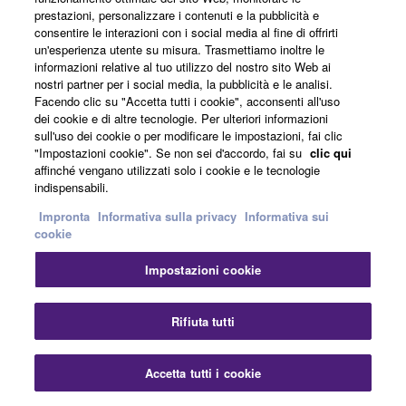
Uscita Bluetooth per un Agevole
prestazioni, personalizzare i contenuti e la pubblicità e
consentire le interazioni con i social media al fine di offrirti
Streaming di Musica
un'esperienza utente su misura. Trasmettiamo inoltre le
informazioni relative al tuo utilizzo del nostro sito Web ai
nostri partner per i social media, la pubblicità e le analisi.
Facendo clic su "Accetta tutti i cookie", acconsenti all'uso
YSP-1600 è dotata dell'ultima tecnologia Bluetooth che
dei cookie e di altre tecnologie. Per ulteriori informazioni
rendono le operazioni più semplici che mai. E' possibile
sull'uso dei cookie o per modificare le impostazioni, fai clic
"Impostazioni cookie". Se non sei d'accordo, fai su
clic qui
effettuare lo streaming di musica e audio dalla YSP-
affinché vengano utilizzati solo i cookie e le tecnologie
1600 ad altri dispositivi o cuffie Bluetooth.
indispensabili.
Impronta
Informativa sulla privacy
Informativa sui
Specifiche di rilievo
cookie
Impostazioni cookie
Clear Voice rende i dialoghi estremamente chiari
Rifiuta tutti
• Music Enhancer improves the sound of compressed
sources
Accetta tutti i cookie
• Adaptive DRC enables volume and dynamic range