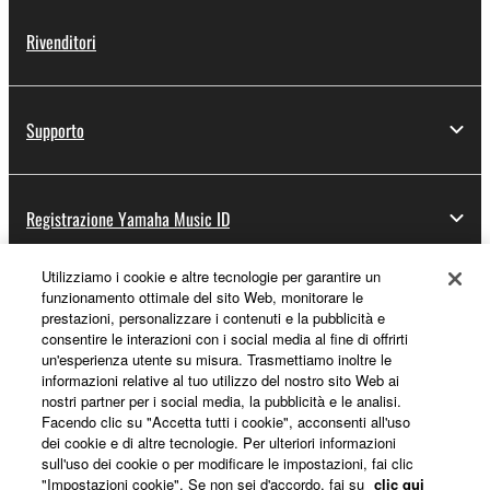
Rivenditori
Supporto
Registrazione Yamaha Music ID
Utilizziamo i cookie e altre tecnologie per garantire un
funzionamento ottimale del sito Web, monitorare le
Informazioni su Yamaha
prestazioni, personalizzare i contenuti e la pubblicità e
consentire le interazioni con i social media al fine di offrirti
un'esperienza utente su misura. Trasmettiamo inoltre le
informazioni relative al tuo utilizzo del nostro sito Web ai
Italia - Italian
nostri partner per i social media, la pubblicità e le analisi.
Facendo clic su "Accetta tutti i cookie", acconsenti all'uso
Affari
dei cookie e di altre tecnologie. Per ulteriori informazioni
sull'uso dei cookie o per modificare le impostazioni, fai clic
"Impostazioni cookie". Se non sei d'accordo, fai su
clic qui