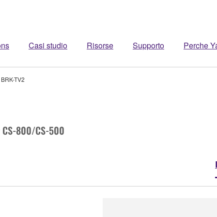
ons
Casi studio
Risorse
Supporto
Perche 
BRK-TV2
er CS-800/CS-500