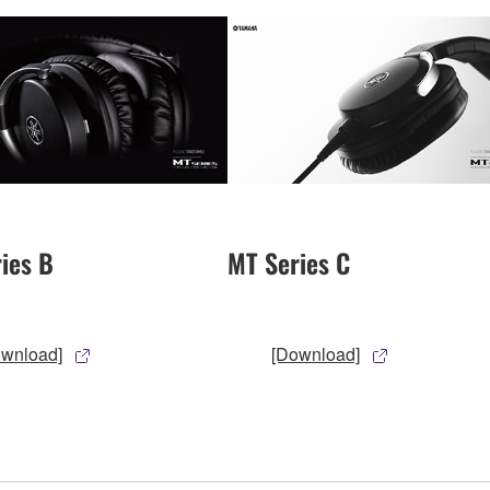
ies B
MT Series C
ownload]
[Download]