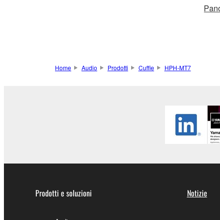
Pan
Home
Audio
Prodotti
Cuffie
HPH-MT7
Prodotti e soluzioni
Notizie