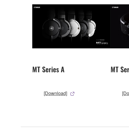
MT Series A
MT Ser
[Download]
[D