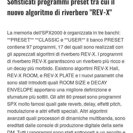
Sofisticati programmi preset tra cui il
nuovo algoritmo di riverbero "REV-X"
La memoria dell'SPX2000 è organizzata in tre banchi:
""PRESET"" ""CLASSIC e ""USER"" Il banco PRESET
contiene 97 programmi, 17 dei quali sono realizzati con
gli apprezzati algoritmi di riverbero REV-X. I programmi
di riverbero REV-X garantiscono un riverbero più ricco e
un decay più morbido. Esistono algoritmi REV-X Hall,
REV-X ROOM, e REV-X PLATE e i nuovi parametri che
sono stati introdotti quali ROOM SIZE e DECAY
ENVELOPE apportano una migliore definizione e
sfumature più sottili. Gli altri 80 preset sono programmi
SPX molto famosi quali gate reverb, delay, effetti pitch,
modulazione e altri effetti speciali. Altri algoritmi
avanzati quali processori di dinamiche multibanda, sono
ereditati dalle console di produzione digitale della serie
DM. Tutti i programmi sono stati sottoposti a un ascolto e