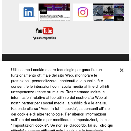
Prodotti e soluzioni
Utilizziamo i cookie e altre tecnologie per garantire un
funzionamento ottimale del sito Web, monitorare le
prestazioni, personalizzare i contenuti e la pubblicità e
consentire le interazioni con i social media al fine di offrirti
Notizie
un'esperienza utente su misura. Trasmettiamo inoltre le
informazioni relative al tuo utilizzo del nostro sito Web ai
nostri partner per i social media, la pubblicità e le analisi.
Facendo clic su "Accetta tutti i cookie", acconsenti all'uso
Informazioni su Yamaha
dei cookie e di altre tecnologie. Per ulteriori informazioni
sull'uso dei cookie o per modificare le impostazioni, fai clic
"Impostazioni cookie". Se non sei d'accordo, fai su
clic qui
affinché vengano utilizzati solo i cookie e le tecnologie