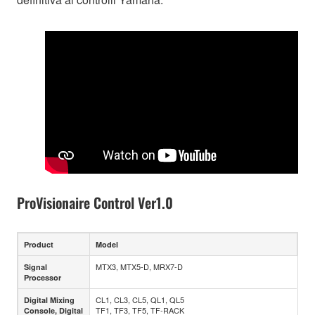
ProVisionaire Control Ver1.0
Product
Model
MTX3, MTX5-D, MRX7-D
Signal
Processor
CL1, CL3, CL5, QL1, QL5
Digital Mixing
TF1, TF3, TF5, TF-RACK
Console, Digital