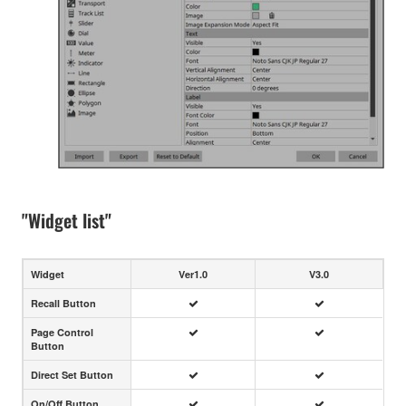
"Widget list"
Widget
Ver1.0
V3.0
Recall Button
Page Control
Button
Direct Set Button
On/Off Button