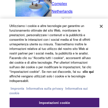
Complex
Netherlands
Sports
Distributed Audio & Public Address
Utilizziamo i cookie e altre tecnologie per garantire un
29/3/2019
funzionamento ottimale del sito Web, monitorare le
Inglese
prestazioni, personalizzare i contenuti e la pubblicità e
In The Fitness Zone: Yamaha
consentire le interazioni con i social media al fine di offrirti
un'esperienza utente su misura. Trasmettiamo inoltre le
Equips Another New
informazioni relative al tuo utilizzo del nostro sito Web ai
VondelGym
nostri partner per i social media, la pubblicità e le analisi.
Facendo clic su "Accetta tutti i cookie", acconsenti all'uso
Netherlands
dei cookie e di altre tecnologie. Per ulteriori informazioni
Sports
sull'uso dei cookie o per modificare le impostazioni, fai clic
"Impostazioni cookie". Se non sei d'accordo, fai su
clic qui
Distributed Audio & Public Address
affinché vengano utilizzati solo i cookie e le tecnologie
indispensabili.
Guarda tutto
Impronta
Informativa sulla privacy
Informativa sui
cookie
Notizie
Impostazioni cookie