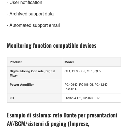
- User notification
- Archived support data
- Automated support email
Monitoring function compatible devices
Product
Model
CL1, CL3, CL5, QL1, QL5
Digital Mixing Console, Digital
Mixer
PC406-D, PC406-DI, PC412-D,
Power Amplifier
PC412-DI
Rio3224-D2, Rio1608-D2
I/O
Esempio di sistema: rete Dante per presentazioni
AV/BGM/sistemi di paging (Imprese,