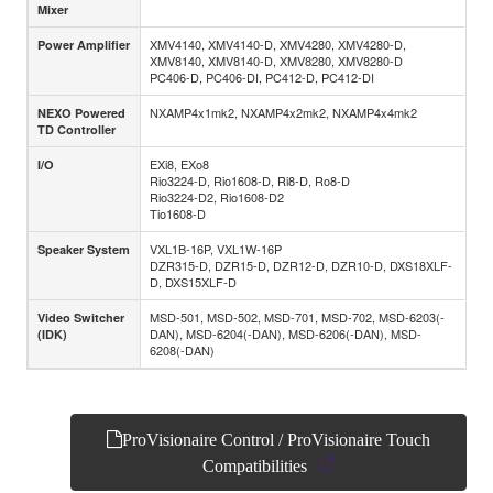
Mixer
XMV4140, XMV4140-D, XMV4280, XMV4280-D,
Power Amplifier
XMV8140, XMV8140-D, XMV8280, XMV8280-D
PC406-D, PC406-DI, PC412-D, PC412-DI
NXAMP4x1mk2, NXAMP4x2mk2, NXAMP4x4mk2
NEXO Powered
TD Controller
EXi8, EXo8
I/O
Rio3224-D, Rio1608-D, Ri8-D, Ro8-D
Rio3224-D2, Rio1608-D2
Tio1608-D
VXL1B-16P, VXL1W-16P
Speaker System
DZR315-D, DZR15-D, DZR12-D, DZR10-D, DXS18XLF-
D, DXS15XLF-D
MSD-501, MSD-502, MSD-701, MSD-702, MSD-6203(-
Video Switcher
DAN), MSD-6204(-DAN), MSD-6206(-DAN), MSD-
(IDK)
6208(-DAN)
ProVisionaire Control / ProVisionaire Touch
Compatibilities