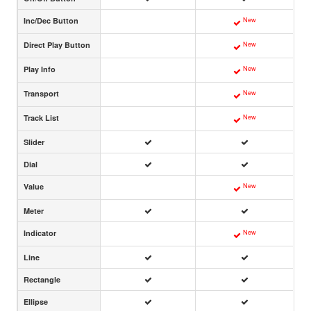
New
Inc/Dec Button
New
Direct Play Button
New
Play Info
New
Transport
New
Track List
Slider
Dial
New
Value
Meter
New
Indicator
Line
Rectangle
Ellipse