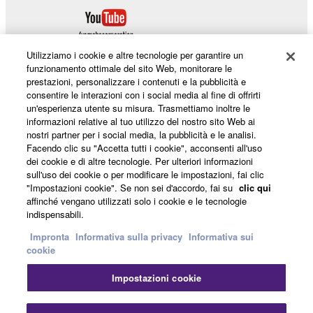
Utilizziamo i cookie e altre tecnologie per garantire un
funzionamento ottimale del sito Web, monitorare le
prestazioni, personalizzare i contenuti e la pubblicità e
consentire le interazioni con i social media al fine di offrirti
Prodotti e soluzioni
un'esperienza utente su misura. Trasmettiamo inoltre le
informazioni relative al tuo utilizzo del nostro sito Web ai
nostri partner per i social media, la pubblicità e le analisi.
Facendo clic su "Accetta tutti i cookie", acconsenti all'uso
Notizie
dei cookie e di altre tecnologie. Per ulteriori informazioni
sull'uso dei cookie o per modificare le impostazioni, fai clic
"Impostazioni cookie". Se non sei d'accordo, fai su
clic qui
affinché vengano utilizzati solo i cookie e le tecnologie
Informazioni su Yamaha
indispensabili.
Impronta
Informativa sulla privacy
Informativa sui
cookie
Italia - Italian
Impostazioni cookie
Consumatore
Chi