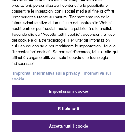
Panoramica
prestazioni, personalizzare i contenuti e la pubblicità e
consentire le interazioni con i social media al fine di offrirti
un'esperienza utente su misura. Trasmettiamo inoltre le
Specifiche
informazioni relative al tuo utilizzo del nostro sito Web ai
nostri partner per i social media, la pubblicità e le analisi.
Resources
Facendo clic su "Accetta tutti i cookie", acconsenti all'uso
dei cookie e di altre tecnologie. Per ulteriori informazioni
sull'uso dei cookie o per modificare le impostazioni, fai clic
"Impostazioni cookie". Se non sei d'accordo, fai su
clic qui
* Le specifiche sono soggette a modifiche senza
affinché vengano utilizzati solo i cookie e le tecnologie
preavviso. I colori e le finiture mostrati possono variare
indispensabili.
rispetto a quelli dei prodotti reali.
Impronta
Informativa sulla privacy
Informativa sui
cookie
Impostazioni cookie
Home
Audio
Prodotti
Speakerphone
YVC-200
Chi
Rifiuta tutti
Accetta tutti i cookie
Contattaci
Scaricare