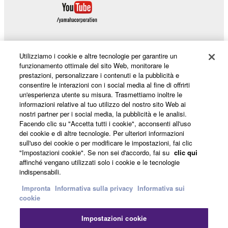
Utilizziamo i cookie e altre tecnologie per garantire un
funzionamento ottimale del sito Web, monitorare le
Prodotti e soluzioni
prestazioni, personalizzare i contenuti e la pubblicità e
consentire le interazioni con i social media al fine di offrirti
un'esperienza utente su misura. Trasmettiamo inoltre le
informazioni relative al tuo utilizzo del nostro sito Web ai
Notizie
nostri partner per i social media, la pubblicità e le analisi.
Facendo clic su "Accetta tutti i cookie", acconsenti all'uso
dei cookie e di altre tecnologie. Per ulteriori informazioni
sull'uso dei cookie o per modificare le impostazioni, fai clic
Informazioni su Yamaha
"Impostazioni cookie". Se non sei d'accordo, fai su
clic qui
affinché vengano utilizzati solo i cookie e le tecnologie
indispensabili.
Italia - Italian
Impronta
Informativa sulla privacy
Informativa sui
cookie
Consumatore
Impostazioni cookie