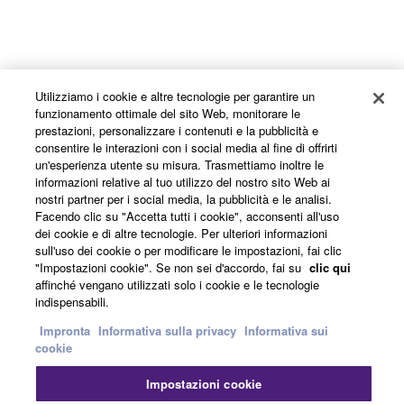
Home
Audio
Prodotti
Diffusori
Serie VXS "modello S"
Utilizziamo i cookie e altre tecnologie per garantire un
funzionamento ottimale del sito Web, monitorare le
prestazioni, personalizzare i contenuti e la pubblicità e
consentire le interazioni con i social media al fine di offrirti
un'esperienza utente su misura. Trasmettiamo inoltre le
informazioni relative al tuo utilizzo del nostro sito Web ai
nostri partner per i social media, la pubblicità e le analisi.
Facendo clic su "Accetta tutti i cookie", acconsenti all'uso
dei cookie e di altre tecnologie. Per ulteriori informazioni
sull'uso dei cookie o per modificare le impostazioni, fai clic
"Impostazioni cookie". Se non sei d'accordo, fai su
clic qui
affinché vengano utilizzati solo i cookie e le tecnologie
indispensabili.
Impronta
Informativa sulla privacy
Informativa sui
Prodotti e soluzioni
cookie
Impostazioni cookie