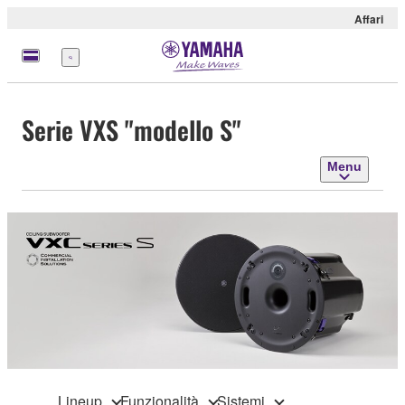
Affari
Menu
Serie VXS "modello S"
Menu
Lineup
Funzionalità
Sistemi