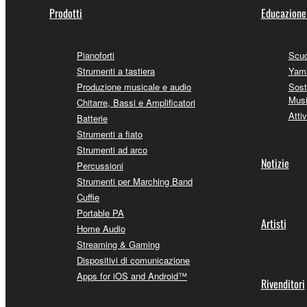
Prodotti
Educazione
Pianoforti
Scuo
Strumenti a tastiera
Yama
Produzione musicale e audio
Sost
Mus
Chitarre, Bassi e Amplificatori
Attiv
Batterie
Strumenti a fiato
Strumenti ad arco
Notizie
Percussioni
Strumenti per Marching Band
Cuffie
Portable PA
Artisti
Home Audio
Streaming & Gaming
Dispositivi di comunicazione
Apps for iOS and Android™
Rivenditori