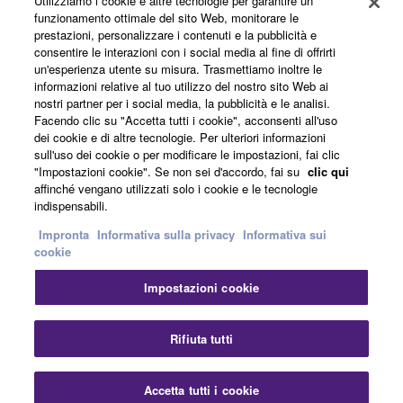
Utilizziamo i cookie e altre tecnologie per garantire un
funzionamento ottimale del sito Web, monitorare le
Informazioni su Yamaha
prestazioni, personalizzare i contenuti e la pubblicità e
consentire le interazioni con i social media al fine di offrirti
un'esperienza utente su misura. Trasmettiamo inoltre le
informazioni relative al tuo utilizzo del nostro sito Web ai
Italia - Italian
nostri partner per i social media, la pubblicità e le analisi.
Facendo clic su "Accetta tutti i cookie", acconsenti all'uso
Affari
dei cookie e di altre tecnologie. Per ulteriori informazioni
sull'uso dei cookie o per modificare le impostazioni, fai clic
"Impostazioni cookie". Se non sei d'accordo, fai su
clic qui
affinché vengano utilizzati solo i cookie e le tecnologie
indispensabili.
Impronta
Informativa sulla privacy
Informativa sui
cookie
Impostazioni cookie
Contatti
Termini di utilizzo
Informativa sulla privacy
Informativa sui cookie
Impronta
Rifiuta tutti
© Yamaha Corporation.
Accetta tutti i cookie