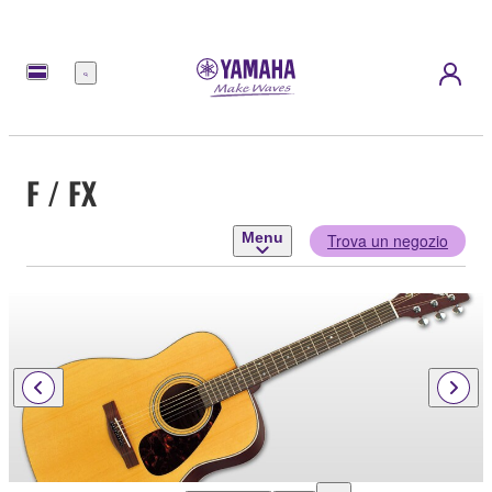
Menu
F / FX
Menu
Trova un negozio