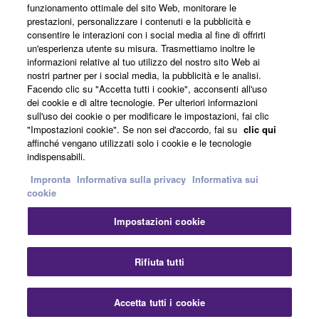
funzionamento ottimale del sito Web, monitorare le
prestazioni, personalizzare i contenuti e la pubblicità e
consentire le interazioni con i social media al fine di offrirti
Informazioni su Yamaha
un'esperienza utente su misura. Trasmettiamo inoltre le
informazioni relative al tuo utilizzo del nostro sito Web ai
nostri partner per i social media, la pubblicità e le analisi.
Facendo clic su "Accetta tutti i cookie", acconsenti all'uso
Italia - Italian
dei cookie e di altre tecnologie. Per ulteriori informazioni
sull'uso dei cookie o per modificare le impostazioni, fai clic
Affari
"Impostazioni cookie". Se non sei d'accordo, fai su
clic qui
affinché vengano utilizzati solo i cookie e le tecnologie
indispensabili.
Impronta
Informativa sulla privacy
Informativa sui
cookie
Impostazioni cookie
Contatti
Termini di utilizzo
Informativa sulla privacy
Rifiuta tutti
Informativa sui cookie
Impronta
Accetta tutti i cookie
© Yamaha Corporation.