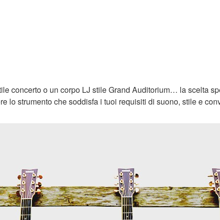
ile concerto o un corpo LJ stile Grand Auditorium… la scelta spet
e lo strumento che soddisfa i tuoi requisiti di suono, stile e co