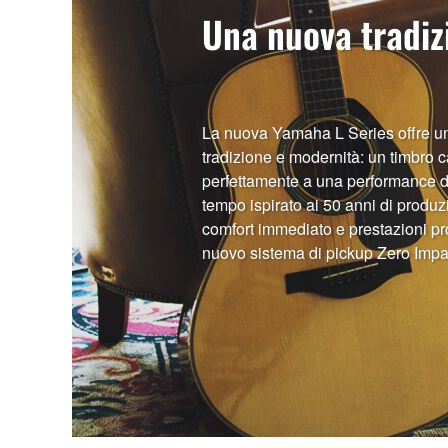
Una nuova tradizi
La nuova Yamaha L Series offre un
tradizione e modernità: un timbro c
perfettamente a una performance da
tempo ispirato ai 50 anni di produz
comfort immediato e prestazioni pro
nuovo sistema di pickup Zero Imp