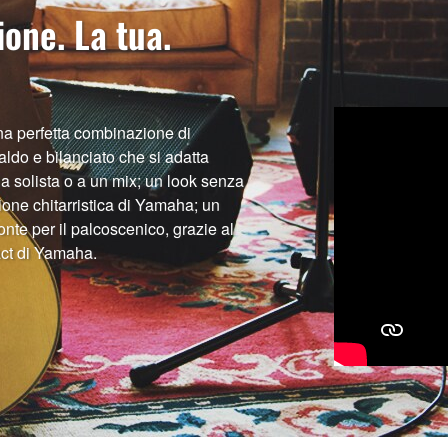
one. La tua.
a perfetta combinazione di
aldo e bilanciato che si adatta
 solista o a un mix; un look senza
ione chitarristica di Yamaha; un
nte per il palcoscenico, grazie al
act di Yamaha.