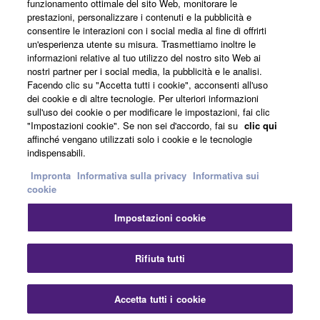
funzionamento ottimale del sito Web, monitorare le
Informazioni su Yamaha
prestazioni, personalizzare i contenuti e la pubblicità e
consentire le interazioni con i social media al fine di offrirti
un'esperienza utente su misura. Trasmettiamo inoltre le
informazioni relative al tuo utilizzo del nostro sito Web ai
Italia - Italian
nostri partner per i social media, la pubblicità e le analisi.
Facendo clic su "Accetta tutti i cookie", acconsenti all'uso
Affari
dei cookie e di altre tecnologie. Per ulteriori informazioni
sull'uso dei cookie o per modificare le impostazioni, fai clic
"Impostazioni cookie". Se non sei d'accordo, fai su
clic qui
affinché vengano utilizzati solo i cookie e le tecnologie
indispensabili.
Impronta
Informativa sulla privacy
Informativa sui
cookie
Impostazioni cookie
Contatti
Termini di utilizzo
Informativa sulla privacy
Informativa sui cookie
Impronta
Rifiuta tutti
© Yamaha Corporation.
Accetta tutti i cookie