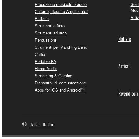
Produzione musicale e audio
Sost
Mus
Chitarre, Bassi e Amplificatori
Attiv
Batterie
Strumenti a fiato
Strumenti ad arco
Notizie
Percussioni
Strumenti per Marching Band
Cuffie
Portable PA
Artisti
Home Audio
Streaming & Gaming
Dispositivi di comunicazione
Apps for iOS and Android™
Rivenditori
Italia - Italian