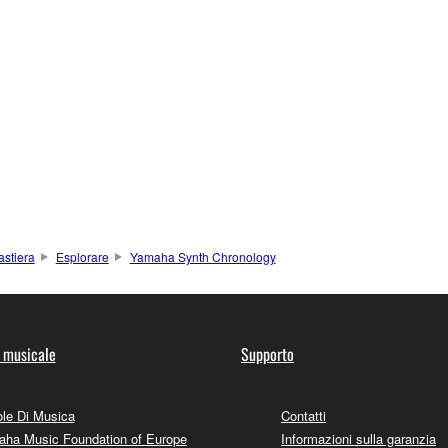
astiera
Esplorare
Yamaha Synth Chronology
 musicale
Supporto
le Di Musica
Contatti
ha Music Foundation of Europe
Informazioni sulla garanzia