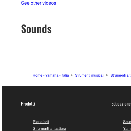
See other videos
Sounds
Home - Yamaha - Italia
Strumenti musicali
Strumenti a t
Prodotti
Educazione
Pianoforti
Scuo
Strumenti a tastiera
Yama