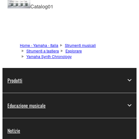
Catalog01
Home - Yamaha - Italia
Strumenti musicali
Strumenti a tastiera
Esplorare
Yamaha Synth Chronology
Prodotti
Educazione musicale
Notizie