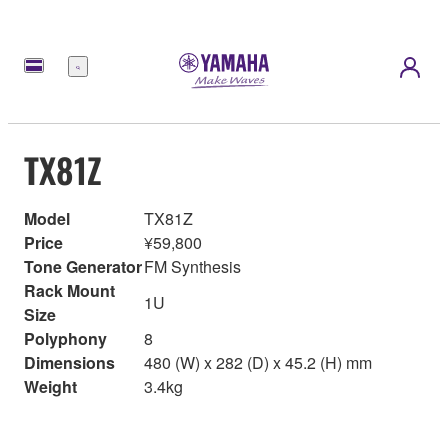
Menu
TX81Z
Model
TX81Z
Price
¥59,800
Tone Generator
FM Synthesis
Rack Mount
1U
Size
Polyphony
8
Dimensions
480 (W) x 282 (D) x 45.2 (H) mm
Weight
3.4kg