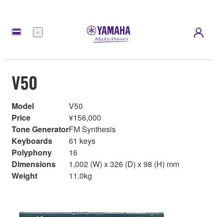
Menu
V50
Model
V50
Price
¥156,000
Tone Generator
FM Synthesis
Keyboards
61 keys
Polyphony
16
Dimensions
1,002 (W) x 326 (D) x 98 (H) mm
Weight
11.0kg