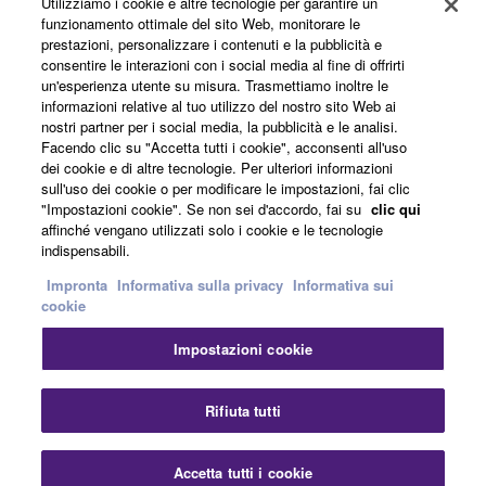
Utilizziamo i cookie e altre tecnologie per garantire un
funzionamento ottimale del sito Web, monitorare le
Informazioni su Yamaha
prestazioni, personalizzare i contenuti e la pubblicità e
consentire le interazioni con i social media al fine di offrirti
un'esperienza utente su misura. Trasmettiamo inoltre le
informazioni relative al tuo utilizzo del nostro sito Web ai
Italia - Italian
nostri partner per i social media, la pubblicità e le analisi.
Facendo clic su "Accetta tutti i cookie", acconsenti all'uso
Affari
dei cookie e di altre tecnologie. Per ulteriori informazioni
sull'uso dei cookie o per modificare le impostazioni, fai clic
"Impostazioni cookie". Se non sei d'accordo, fai su
clic qui
affinché vengano utilizzati solo i cookie e le tecnologie
indispensabili.
Impronta
Informativa sulla privacy
Informativa sui
cookie
Impostazioni cookie
Contatti
Termini di utilizzo
Informativa sulla privacy
Informativa sui cookie
Impronta
Rifiuta tutti
© Yamaha Corporation.
Accetta tutti i cookie