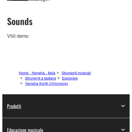
Sounds
V50 demo
Home - Yamaha - Italia
Strumenti musicali
Strumenti a tastiera
Esplorare
Yamaha Synth Chronology
Prodotti
Educazione musicale