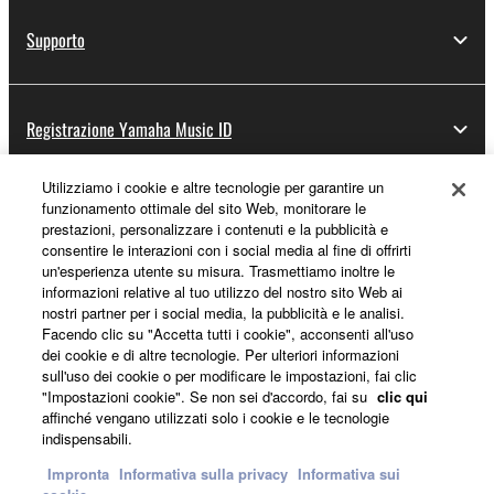
Supporto
Registrazione Yamaha Music ID
Utilizziamo i cookie e altre tecnologie per garantire un
funzionamento ottimale del sito Web, monitorare le
Informazioni su Yamaha
prestazioni, personalizzare i contenuti e la pubblicità e
consentire le interazioni con i social media al fine di offrirti
un'esperienza utente su misura. Trasmettiamo inoltre le
informazioni relative al tuo utilizzo del nostro sito Web ai
Italia - Italian
nostri partner per i social media, la pubblicità e le analisi.
Facendo clic su "Accetta tutti i cookie", acconsenti all'uso
Affari
dei cookie e di altre tecnologie. Per ulteriori informazioni
sull'uso dei cookie o per modificare le impostazioni, fai clic
"Impostazioni cookie". Se non sei d'accordo, fai su
clic qui
affinché vengano utilizzati solo i cookie e le tecnologie
indispensabili.
Impronta
Informativa sulla privacy
Informativa sui