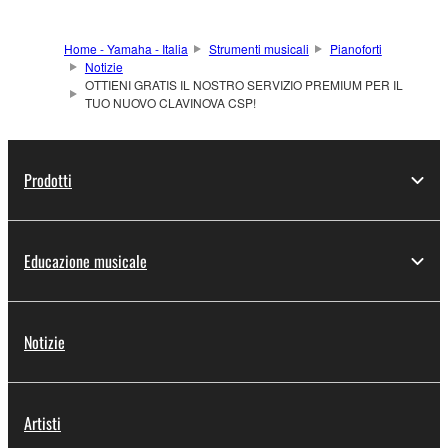
Home - Yamaha - Italia
Strumenti musicali
Pianoforti
Notizie
OTTIENI GRATIS IL NOSTRO SERVIZIO PREMIUM PER IL
TUO NUOVO CLAVINOVA CSP!
Prodotti
Educazione musicale
Notizie
Artisti