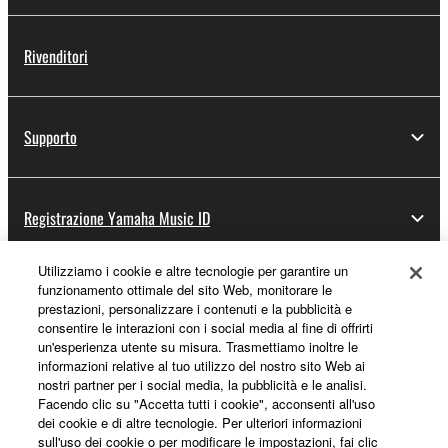
Rivenditori
Supporto
Registrazione Yamaha Music ID
Utilizziamo i cookie e altre tecnologie per garantire un
funzionamento ottimale del sito Web, monitorare le
Informazioni su Yamaha
prestazioni, personalizzare i contenuti e la pubblicità e
consentire le interazioni con i social media al fine di offrirti
un'esperienza utente su misura. Trasmettiamo inoltre le
informazioni relative al tuo utilizzo del nostro sito Web ai
Italia - Italian
nostri partner per i social media, la pubblicità e le analisi.
Facendo clic su "Accetta tutti i cookie", acconsenti all'uso
Affari
dei cookie e di altre tecnologie. Per ulteriori informazioni
sull'uso dei cookie o per modificare le impostazioni, fai clic