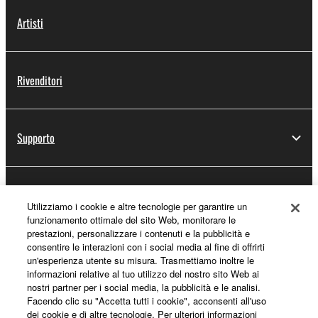
Artisti
Rivenditori
Supporto
Registrazione Yamaha Music ID
Utilizziamo i cookie e altre tecnologie per garantire un
funzionamento ottimale del sito Web, monitorare le
prestazioni, personalizzare i contenuti e la pubblicità e
consentire le interazioni con i social media al fine di offrirti
Informazioni su Yamaha
un'esperienza utente su misura. Trasmettiamo inoltre le
informazioni relative al tuo utilizzo del nostro sito Web ai
nostri partner per i social media, la pubblicità e le analisi.
Facendo clic su "Accetta tutti i cookie", acconsenti all'uso
Italia - Italian
dei cookie e di altre tecnologie. Per ulteriori informazioni