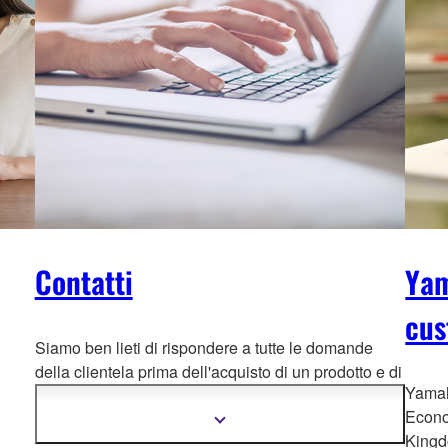
Contatti
Yam
cus
Siamo ben lieti di rispondere a tutte le domande
della clientela prima dell'acquisto di un p
rodotto e di
Yamah
fornire supporto e servizi di riparazione dopo
Econo
l'acquisto in caso di necessità.
Mostra
più
King