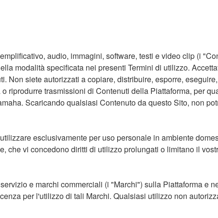
 esemplificativo, audio, immagini, software, testi e video clip (i "C
ella modalità specificata nei presenti Termini di utilizzo. Accettat
uti. Non siete autorizzati a copiare, distribuire, esporre, esegui
 o riprodurre trasmissioni di Contenuti della Piattaforma, per q
amaha. Scaricando qualsiasi Contenuto da questo Sito, non potr
 utilizzare esclusivamente per uso personale in ambiente domes
he vi concedono diritti di utilizzo prolungati o limitano il vostro 
 servizio e marchi commerciali (i "Marchi") sulla Piattaforma e n
za per l'utilizzo di tali Marchi. Qualsiasi utilizzo non autorizz