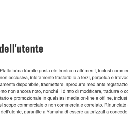
dell'utente
iattaforma tramite posta elettronica o altrimenti, inclusi comme
n esclusiva, interamente trasferibile a terzi, perpetua e irrevoca
icamente disponibile, trasmettere, riprodurre mediante registrazi
ento non ancora noto, nonché il diritto di modificare, tradurre o c
ario e promozionale in qualsiasi media on-line e offline, inclusi
iasi scopo commerciale o non commerciale correlato. Rinunciate al
dell'utente, garantite a Yamaha di essere autorizzati a conceder