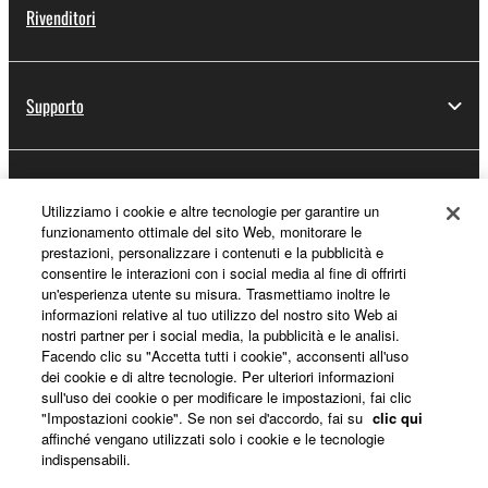
Rivenditori
Supporto
Registrazione Yamaha Music ID
Utilizziamo i cookie e altre tecnologie per garantire un
funzionamento ottimale del sito Web, monitorare le
prestazioni, personalizzare i contenuti e la pubblicità e
consentire le interazioni con i social media al fine di offrirti
Informazioni su Yamaha
un'esperienza utente su misura. Trasmettiamo inoltre le
informazioni relative al tuo utilizzo del nostro sito Web ai
nostri partner per i social media, la pubblicità e le analisi.
Facendo clic su "Accetta tutti i cookie", acconsenti all'uso
Italia - Italian
dei cookie e di altre tecnologie. Per ulteriori informazioni
sull'uso dei cookie o per modificare le impostazioni, fai clic
Affari
"Impostazioni cookie". Se non sei d'accordo, fai su
clic qui
affinché vengano utilizzati solo i cookie e le tecnologie
indispensabili.