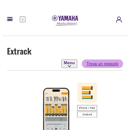
Menu
Extrack
Menu
Trova un negozio