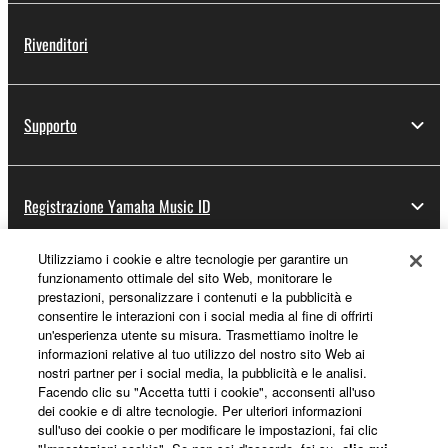
Rivenditori
Supporto
Registrazione Yamaha Music ID
Utilizziamo i cookie e altre tecnologie per garantire un
funzionamento ottimale del sito Web, monitorare le
Informazioni su Yamaha
prestazioni, personalizzare i contenuti e la pubblicità e
consentire le interazioni con i social media al fine di offrirti
un'esperienza utente su misura. Trasmettiamo inoltre le
informazioni relative al tuo utilizzo del nostro sito Web ai
Italia - Italian
nostri partner per i social media, la pubblicità e le analisi.
Facendo clic su "Accetta tutti i cookie", acconsenti all'uso
Affari
dei cookie e di altre tecnologie. Per ulteriori informazioni
sull'uso dei cookie o per modificare le impostazioni, fai clic