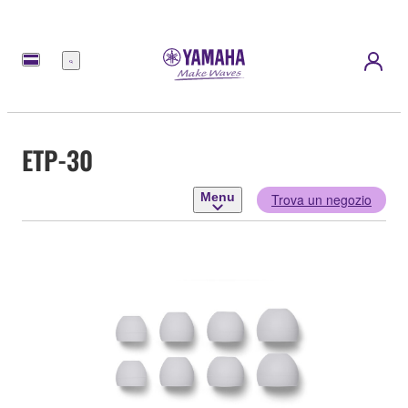
Menu
ETP-30
Menu
Trova un negozio