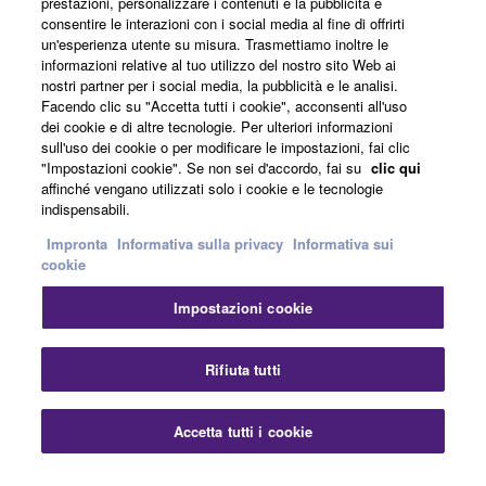
prestazioni, personalizzare i contenuti e la pubblicità e
consentire le interazioni con i social media al fine di offrirti
un'esperienza utente su misura. Trasmettiamo inoltre le
informazioni relative al tuo utilizzo del nostro sito Web ai
Italia - Italian
nostri partner per i social media, la pubblicità e le analisi.
Facendo clic su "Accetta tutti i cookie", acconsenti all'uso
Affari
dei cookie e di altre tecnologie. Per ulteriori informazioni
sull'uso dei cookie o per modificare le impostazioni, fai clic
"Impostazioni cookie". Se non sei d'accordo, fai su
clic qui
affinché vengano utilizzati solo i cookie e le tecnologie
indispensabili.
Impronta
Informativa sulla privacy
Informativa sui
cookie
Impostazioni cookie
Contatti
Termini di utilizzo
Informativa sulla privacy
Informativa sui cookie
Impronta
Rifiuta tutti
© Yamaha Corporation.
Accetta tutti i cookie