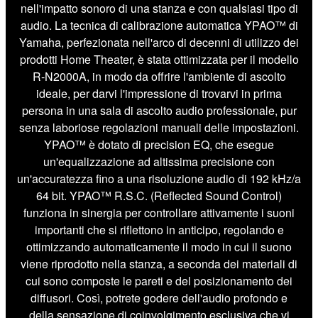
nell'impatto sonoro di una stanza e con qualsiasi tipo di
audio. La tecnica di calibrazione automatica YPAO™ di
Yamaha, perfezionata nell'arco di decenni di utilizzo dei
prodotti Home Theater, è stata ottimizzata per il modello
R-N2000A, in modo da offrire l'ambiente di ascolto
ideale, per darvi l'impressione di trovarvi in prima
persona in una sala di ascolto audio professionale, pur
senza laboriose regolazioni manuali delle impostazioni.
YPAO™ è dotato di precision EQ, che esegue
un'equalizzazione ad altissima precisione con
un'accuratezza fino a una risoluzione audio di 192 kHz/a
64 bit. YPAO™ R.S.C. (Reflected Sound Control)
funziona in sinergia per controllare attivamente i suoni
importanti che si riflettono in anticipo, regolando e
ottimizzando automaticamente il modo in cui il suono
viene riprodotto nella stanza, a seconda dei materiali di
cui sono composte le pareti e del posizionamento dei
diffusori. Così, potrete godere dell'audio profondo e
della sensazione di coinvolgimento esclusiva che vi