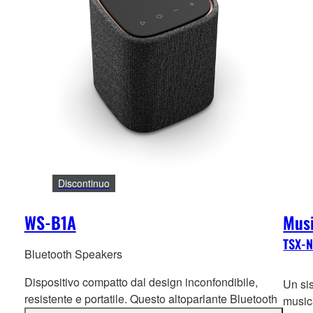
Discontinuo
WS-B1A
Mus
TSX-
Bluetooth Speakers
Dispositivo compatto dal design inconfondibile,
Un sis
resistente e portatile. Questo alto
parlante Bluetooth
musica