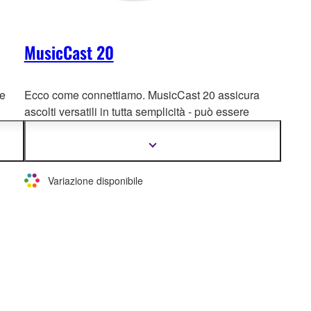
MusicCast 20
he
Ecco come connettiamo. MusicCast 20 assicura
ascolti versatili in tutta semplicità - può essere
utilizzato come semplice s
peaker, accoppiato o
da
come diffusore surround sincronizzato a un
Mostra
più
sintoamplificatore AV o una soundbar MusicCast
informazioni
compatibile.
Variazione disponibile