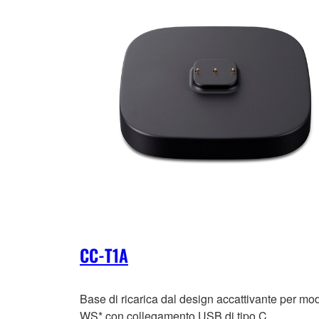
CC-T1A
Base di ricarica dal design accattivante per mod
WS* con collegamento USB di tipo C