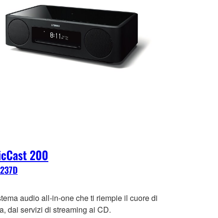
icCast 200
N237D
tema audio all-in-one che ti riempie il cuore di
, dai servizi di streaming ai CD.