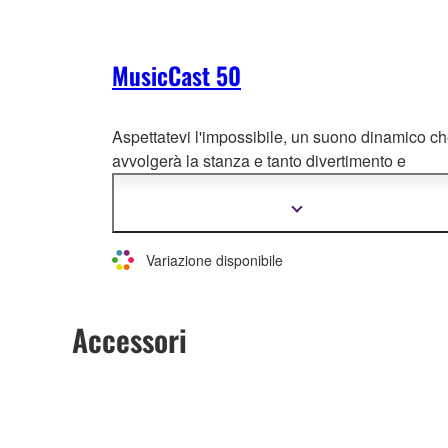
MusicCast 50
Aspettatevi l'impossibile, un suono dinamico c
avvolgerà la stanza e tanto divertimento e
funzion
alità sviluppati dalla più grande azienda
audio al mondo. Prodotto disponibile a partire 
Mostra
più
agosto
informazioni
Variazione disponibile
Accessori