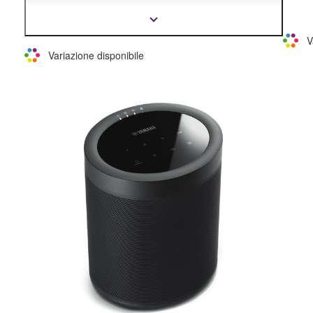
ti consente di portare con te l'audio True Sound
ovunque tu vada.
Mostra
più
V
informazioni
Variazione disponibile