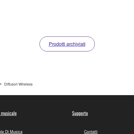
Prodotti archiviati
Diffusori Wireless
 musicale
Supporto
le Di Musica
Contatti