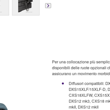
Per una collocazione più semplic
disponibili delle ruote opzionali 
assicurano un movimento morbido
Diffusori compatibil
DXS15XLF/15XLF-D, 
CXS18XLFW, CXS15XL
DXS12 mk3, CXS18 mk
mkII, DXS12 mkII