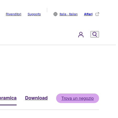
Rivenditori
Supporto
Italia - Italian
Affari
oramica
Download
Trova un negozio