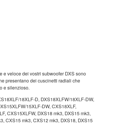
e e veloce dei vostri subwoofer DXS sono
che presentano dei cuscinetti radiali che
 e silenzioso.
i: DXS18XLF/18XLF-D, DXS18XLFW/18XLF-DW,
DXS15XLFW/15XLF-DW, CXS18XLF,
F, CXS15XLFW, DXS18 mk3, DXS15 mk3,
3, CXS15 mk3, CXS12 mk3, DXS18, DXS15