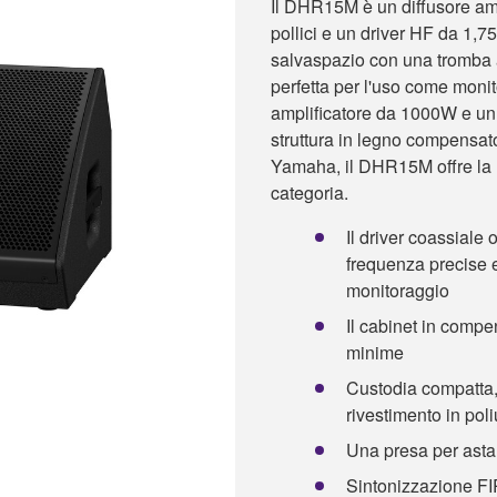
Il DHR15M è un diffusore amp
pollici e un driver HF da 1,7
salvaspazio con una tromba a 
perfetta per l'uso come mon
amplificatore da 1000W e un 
struttura in legno compensato
Yamaha, il DHR15M offre la m
categoria.
Il driver coassiale o
frequenza precise e 
monitoraggio
Il cabinet in compe
minime
Custodia compatta,
rivestimento in poli
Una presa per asta 
Sintonizzazione FIR