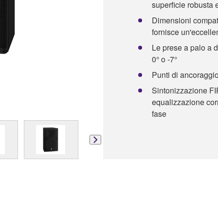
superficie robusta e
Dimensioni compatte
fornisce un'eccelle
Le prese a palo a d
0° o -7°
Punti di ancoraggio p
Sintonizzazione FIR
equalizzazione corr
fase