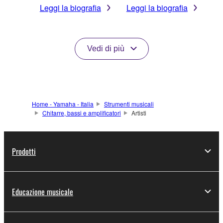
Leggi la biografia
Leggi la biografia
Vedi di più
Home - Yamaha - Italia
Strumenti musicali
Chitarre, bassi e amplificatori
Artisti
Prodotti
Educazione musicale