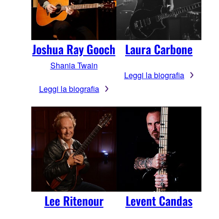
Joshua Ray Gooch
Laura Carbone
Shania Twain
Leggi la biografia
Leggi la biografia
Lee Ritenour
Levent Candas