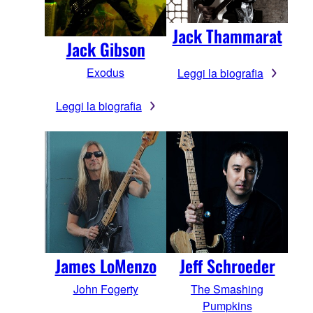
Jack Thammarat
Jack Gibson
Exodus
Leggi la biografia
Leggi la biografia
James LoMenzo
Jeff Schroeder
John Fogerty
The Smashing
Pumpkins