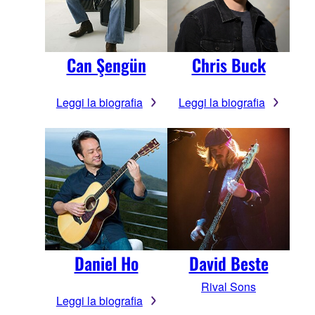
Can Şengün
Chris Buck
Leggi la biografia
Leggi la biografia
Daniel Ho
David Beste
Rival Sons
Leggi la biografia