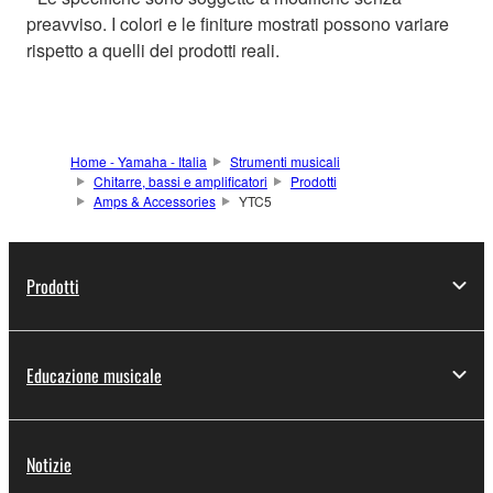
preavviso. I colori e le finiture mostrati possono variare
rispetto a quelli dei prodotti reali.
Home - Yamaha - Italia
Strumenti musicali
Chitarre, bassi e amplificatori
Prodotti
Amps & Accessories
YTC5
Prodotti
Educazione musicale
Notizie