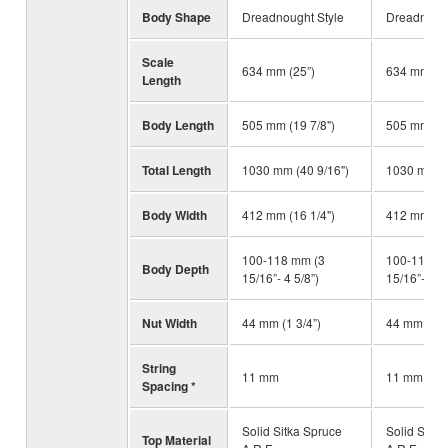
Body Shape
Dreadnought Style
Dreadnough
Scale
634 mm (25”)
634 mm (25
Length
Body Length
505 mm (19 7/8")
505 mm (19
Total Length
1030 mm (40 9/16")
1030 mm (4
Body Width
412 mm (16 1/4")
412 mm (16
100-118 mm (3
100-118 m
Body Depth
15/16”- 4 5/8”)
15/16”- 4 5/
Nut Width
44 mm (1 3/4”)
44 mm (1 3
String
11 mm
11 mm
Spacing *
Solid Sitka Spruce
Solid Sitka
Top Material