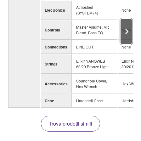
Atmosfeel
Electronics
None
(SYSTEM74)
Master Volume, Mic
Controls
None
Blend, Bass EQ
Connections
LINE OUT
None
Elixir NANOWEB
Elixir NA
Strings
80/20 Bronze Light
80/20 Bron
Soundhole Cover,
Accessories
Hex Wrenc
Hex Wrench
Case
Hardshell Case
Hardshell 
Trova prodotti simili