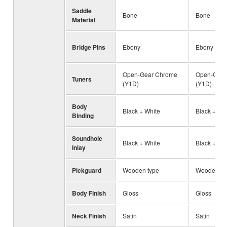
Saddle
Bone
Bone
Material
Bridge Pins
Ebony
Ebony
Open-Gear Chrome
Open-Gear
Tuners
(Y1D)
(Y1D)
Body
Black + White
Black + Wh
Binding
Soundhole
Black + White
Black + Wh
Inlay
Pickguard
Wooden type
Wooden ty
Body Finish
Gloss
Gloss
Neck Finish
Satin
Satin