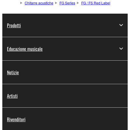
Chitarre acustiche
FG Series
FG / FS Red Label
Prodotti
Educazione musicale
Notizie
Artisti
Rivenditori