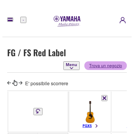
Menu
FG / FS Red Label
Menu
Trova un negozio
E' possibile scorrere
FGX5
FG5