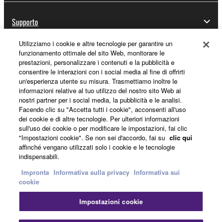
Supporto
Utilizziamo i cookie e altre tecnologie per garantire un
funzionamento ottimale del sito Web, monitorare le
Registrazione Yamaha Music ID
prestazioni, personalizzare i contenuti e la pubblicità e
consentire le interazioni con i social media al fine di offrirti
un'esperienza utente su misura. Trasmettiamo inoltre le
informazioni relative al tuo utilizzo del nostro sito Web ai
nostri partner per i social media, la pubblicità e le analisi.
Informazioni su Yamaha
Facendo clic su "Accetta tutti i cookie", acconsenti all'uso
dei cookie e di altre tecnologie. Per ulteriori informazioni
sull'uso dei cookie o per modificare le impostazioni, fai clic
Italia - Italian
"Impostazioni cookie". Se non sei d'accordo, fai su
clic qui
affinché vengano utilizzati solo i cookie e le tecnologie
Affari
indispensabili.
Impronta
Informativa sulla privacy
Informativa sui
cookie
Impostazioni cookie