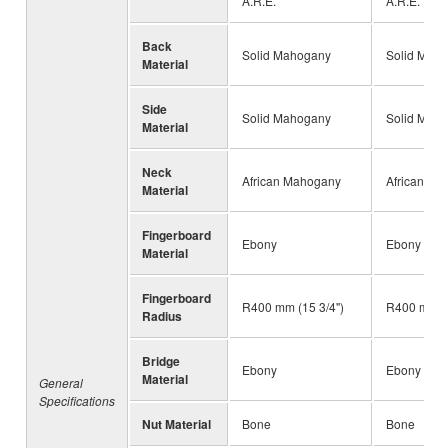
A.R.E.
A.R.E.
Back
Solid Mahogany
Solid Mah
Material
Side
Solid Mahogany
Solid Mah
Material
Neck
African Mahogany
African Ma
Material
Fingerboard
Ebony
Ebony
Material
Fingerboard
R400 mm (15 3/4")
R400 mm (1
Radius
Bridge
Ebony
Ebony
Material
General
Specifications
Nut Material
Bone
Bone