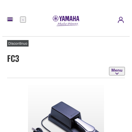
Menu
Discontinuo
FC3
Menu