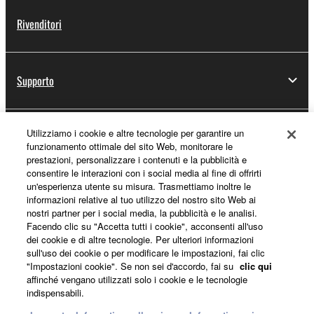
Rivenditori
Supporto
Utilizziamo i cookie e altre tecnologie per garantire un
Registrazione Yamaha Music ID
funzionamento ottimale del sito Web, monitorare le
prestazioni, personalizzare i contenuti e la pubblicità e
consentire le interazioni con i social media al fine di offrirti
un'esperienza utente su misura. Trasmettiamo inoltre le
Informazioni su Yamaha
informazioni relative al tuo utilizzo del nostro sito Web ai
nostri partner per i social media, la pubblicità e le analisi.
Facendo clic su "Accetta tutti i cookie", acconsenti all'uso
dei cookie e di altre tecnologie. Per ulteriori informazioni
Italia - Italian
sull'uso dei cookie o per modificare le impostazioni, fai clic
"Impostazioni cookie". Se non sei d'accordo, fai su
clic qui
Affari
affinché vengano utilizzati solo i cookie e le tecnologie
indispensabili.