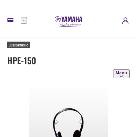
Menu
Discontinuo
HPE-150
Menu