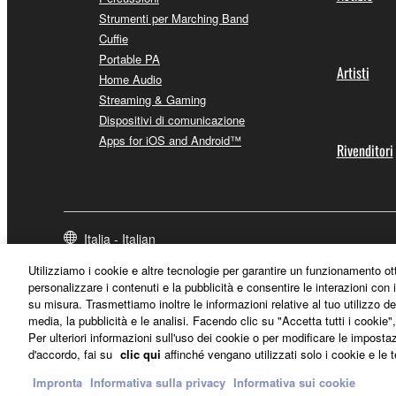
Strumenti per Marching Band
Cuffie
Portable PA
Artisti
Home Audio
Streaming & Gaming
Dispositivi di comunicazione
Apps for iOS and Android™
Rivenditori
Italia - Italian
Utilizziamo i cookie e altre tecnologie per garantire un funzionamento ot
personalizzare i contenuti e la pubblicità e consentire le interazioni con i
su misura. Trasmettiamo inoltre le informazioni relative al tuo utilizzo de
media, la pubblicità e le analisi. Facendo clic su "Accetta tutti i cookie"
Per ulteriori informazioni sull'uso dei cookie o per modificare le imposta
d'accordo, fai su
clic qui
affinché vengano utilizzati solo i cookie e le 
Impronta
Informativa sulla privacy
Informativa sui cookie