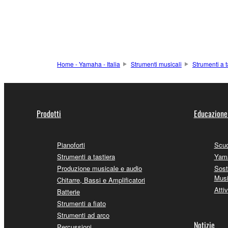
Home - Yamaha - Italia
Strumenti musicali
Strumenti a t
Prodotti
Educazione
Pianoforti
Scuo
Strumenti a tastiera
Yama
Produzione musicale e audio
Sost
Mus
Chitarre, Bassi e Amplificatori
Attiv
Batterie
Strumenti a fiato
Strumenti ad arco
Notizie
Percussioni