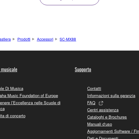
astiera
Prodotti
Accessori
SC-MX88
 musicale
Supporto
le Di Musica
Contatti
ha Music Foundation of Europe
Informazioni sulla garanzia
enere l’Eccellenza nelle Scuole di
FAQ
ica
Centri assistenza
ita di concerto
Cataloghi e Brochures
Manuali d‘uso
Aggiornamenti Software / Fi
Dati e Documenti