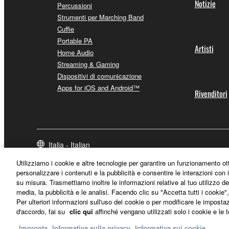
Notizie
Percussioni
Strumenti per Marching Band
Cuffie
Portable PA
Artisti
Home Audio
Streaming & Gaming
Dispositivi di comunicazione
Apps for iOS and Android™
Rivenditori
Italia - Italian
Utilizziamo i cookie e altre tecnologie per garantire un funzionamento ot
personalizzare i contenuti e la pubblicità e consentire le interazioni con i
su misura. Trasmettiamo inoltre le informazioni relative al tuo utilizzo de
media, la pubblicità e le analisi. Facendo clic su "Accetta tutti i cookie"
Per ulteriori informazioni sull'uso dei cookie o per modificare le imposta
d'accordo, fai su
clic qui
affinché vengano utilizzati solo i cookie e le 
Impronta
Informativa sulla privacy
Informativa sui cookie