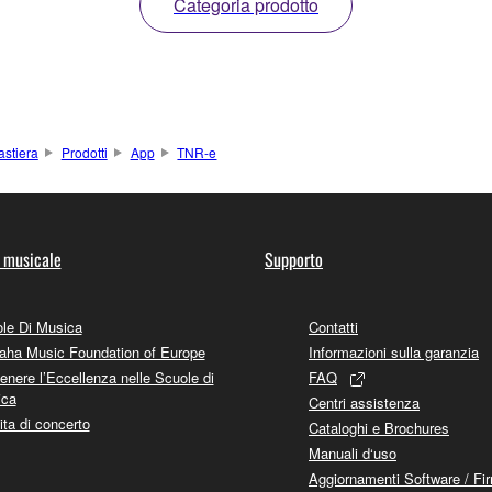
Categoria prodotto
astiera
Prodotti
App
TNR-e
 musicale
Supporto
le Di Musica
Contatti
ha Music Foundation of Europe
Informazioni sulla garanzia
enere l’Eccellenza nelle Scuole di
FAQ
ica
Centri assistenza
ita di concerto
Cataloghi e Brochures
Manuali d‘uso
Aggiornamenti Software / Fi