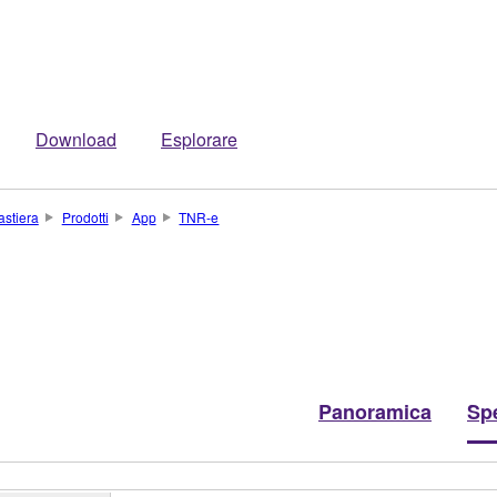
Download
Esplorare
astiera
Prodotti
App
TNR-e
Panoramica
Spe