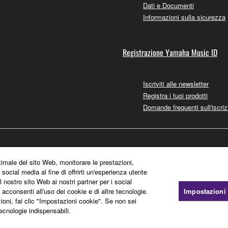
Dati e Documenti
Informazioni sulla sicurezza
Registrazione Yamaha Music ID
Iscriviti alle newsletter
Registra i tuoi prodotti
Domande frequenti sull'iscriz
timale del sito Web, monitorare le prestazioni,
 social media al fine di offrirti un'esperienza utente
l nostro sito Web ai nostri partner per i social
, acconsenti all'uso dei cookie e di altre tecnologie.
Impostazioni
zioni, fai clic "Impostazioni cookie". Se non sei
tecnologie indispensabili.