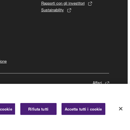
Rapporti con gli investitori
Sustainability
ione
Affari
 cookie
Rifiuta tutti
Accetta tutti i cookie