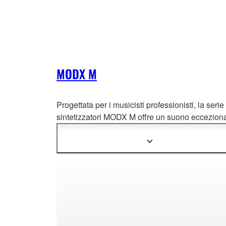
MODX M
Progettata per i musicisti professionisti, la serie
sintetizzatori MODX M offre un suono eccezi
ona
un controllo espressivo e un flusso di lavoro
ottimizzato in un design compatto e leggero.
Mostra
più
informazioni