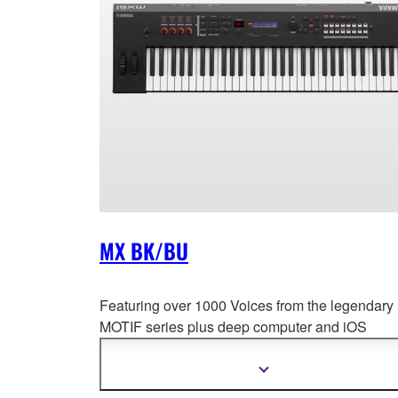
MX BK/BU
Featuring over 1000 Voices from the legendary
MOTIF series plus deep compu
ter and iOS
integration in a compact, lightweight keyboard w
new colors.
Mostra
più
informazioni