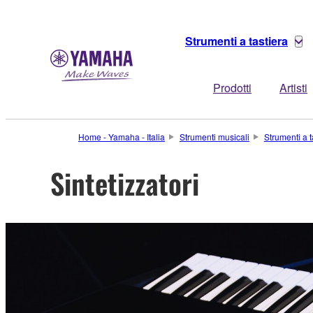
Strumenti a tastiera
Prodotti
Artisti
Home - Yamaha - Italia
Strumenti musicali
Strumenti a t
Sintetizzatori