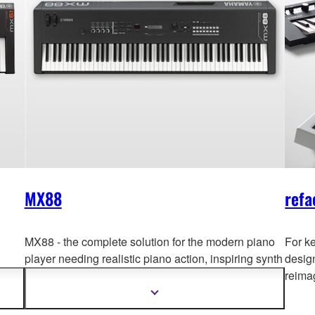
MX88
refa
MX88 - the complete solution for the modern piano
For k
player needing realistic piano
action, inspiring synth
desig
ith
sound and easy connectivity to computers and iOS
reima
devices.
Mostra
più
informazioni